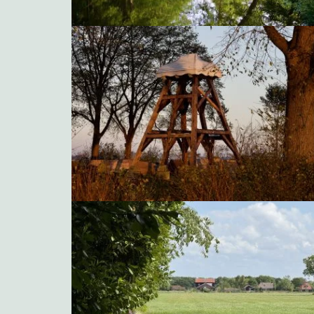
Fietsen langs de Fluessen
Weides vol met boterbloemen