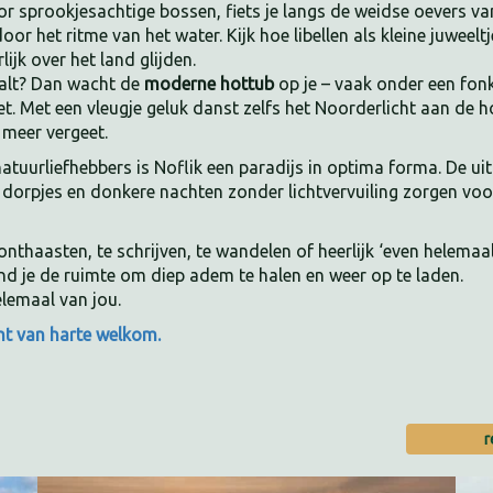
or sprookjesachtige bossen, fiets je langs de weidse oevers va
door het ritme van het water. Kijk hoe libellen als kleine juweel
ijk over het land glijden.
alt? Dan wacht de
moderne hottub
op je – vaak onder een fon
iet. Met een vleugje geluk danst zelfs het Noorderlicht aan de 
meer vergeet.
atuurliefhebbers is Noflik een paradijs in optima forma. De ui
 dorpjes en donkere nachten zonder lichtvervuiling zorgen voor
nthaasten, te schrijven, te wandelen of heerlijk ‘even helemaal 
nd je de ruimte om diep adem te halen en weer op te laden.
elemaal van jou.
ent van harte welkom.
r