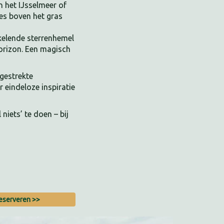
n het IJsselmeer of
tjes boven het gras
kelende sterrenhemel
horizon. Een magisch
tgestrekte
 eindeloze inspiratie
niets’ te doen – bij
eserveren >>