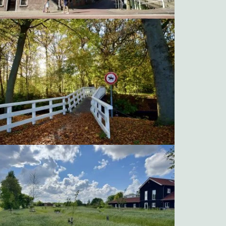
Klokkenstoel
Weg naar Nijemirdum